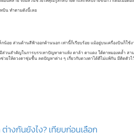
นคลาย จึงมีส่วนช่วยให้คุณรู้สึกสบายตาและหลับง่ายขึ้นกว่าเดิมเมื่อต้องเ
ทบิน ทำตามดังนี้เลย
น้อย ส่วนด้านสีฟ้าออกด้านนอก เท่านี้ก็เรียบร้อย แม้อยู่บนเครื่องบินก็
ยังมีส่วนสำคัญในการบรรเทาปัญหาตาแห้ง ตาล้า ตาแดง ใต้ตาหมองคล้ำ สาม
ช่วยให้ดวงตาชุ่มชื้น ลดปัญหาต่าง ๆ เกี่ยวกับดวงตาได้ดีไม่แพ้กัน มีติดตัว
ต่างกันยังไง? เทียบก่อนเลือก