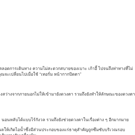
่มตลอดการเดินทาง ความไม่สะดวกสบายของเบาะ เก้าอี้ ไปจนถึงท่าทางที่ไม่
ณจะเปลี่ยนไปเมื่อใช้ “เทอรั่ม หน้ากากปิดตา”
ังแสงสว่างจากภายนอกไม่ให้เข้ามายังดวงตา รวมถึงยังทำให้ลักษณะของดวงตา
ใจ นอนหลับได้แบบไร้กังวล รวมถึงยังช่วยดวงตาในเรื่องต่าง ๆ อีกมากมาย
ผลให้เกิดไอน้ำซึ่งมีส่วนประกอบของแร่ธาตุสำคัญถูกซึมซับบริเวณรอบ