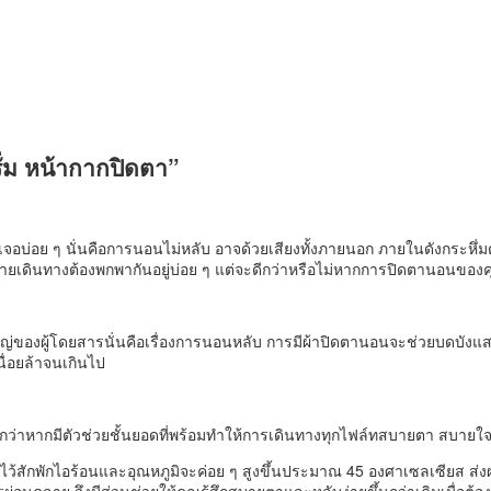
่ม หน้ากากปิดตา”
พบเจอบ่อย ๆ นั่นคือการนอนไม่หลับ อาจด้วยเสียงทั้งภายนอก ภายในดังกระหึ
สายเดินทางต้องพกพากันอยู่บ่อย ๆ แต่จะดีกว่าหรือไม่หากการปิดตานอนของคุ
ญหาใหญ่ของผู้โดยสารนั่นคือเรื่องการนอนหลับ การมีผ้าปิดตานอนจะช่วยบดบ
นื่อยล้าจนเกินไป
ี่ดีกว่าหากมีตัวช่วยชั้นยอดที่พร้อมทำให้การเดินทางทุกไฟล์ทสบายตา สบาย
ว้สักพักไอร้อนและอุณหภูมิจะค่อย ๆ สูงขึ้นประมาณ 45 องศาเซลเซียส ส่ง