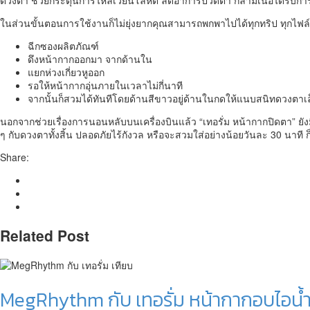
ดวงตา ช่วยกระตุ้นการไหลเวียนโลหิต ลดอาการปวดตา กล้ามเนื้อได้รับการผ่อ
ในส่วนขั้นตอนการใช้งานก็ไม่ยุ่งยากคุณสามารถพกพาไปได้ทุกทริป ทุกไฟล์
ฉีกซองผลิตภัณฑ์
ดึงหน้ากากออกมา จากด้านใน
แยกห่วงเกี่ยวหูออก
รอให้หน้ากากอุ่นภายในเวลาไม่กี่นาที
จากนั้นก็สวมได้ทันทีโดยด้านสีขาวอยู่ด้านในกดให้แนบสนิทดวงตาเล็ก
นอกจากช่วยเรื่องการนอนหลับบนเครื่องบินแล้ว “เทอรั่ม หน้ากากปิดตา” 
ๆ กับดวงตาทั้งสิ้น ปลอดภัยไร้กังวล หรือจะสวมใส่อย่างน้อยวันละ 30 นาที ก็
Share:
Related Post
MegRhythm กับ เทอรั่ม หน้ากากอบไอน้ำ 