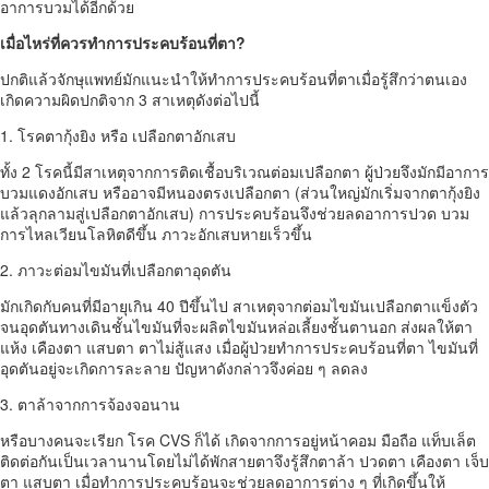
อาการบวมได้อีกด้วย
เมื่อไหร่ที่ควรทำการ
ประคบร้อนที่ตา
?
ปกติแล้วจักษุแพทย์มักแนะนำให้ทำการประคบร้อนที่ตาเมื่อรู้สึกว่าตนเอง
เกิดความผิดปกติจาก 3 สาเหตุดังต่อไปนี้
1. โรคตากุ้งยิง หรือ เปลือกตาอักเสบ
ทั้ง 2 โรคนี้มีสาเหตุจากการติดเชื้อบริเวณต่อมเปลือกตา ผู้ป่วยจึงมักมีอาการ
บวมแดงอักเสบ หรืออาจมีหนองตรงเปลือกตา (ส่วนใหญ่มักเริ่มจากตากุ้งยิง
แล้วลุกลามสู่เปลือกตาอักเสบ) การประคบร้อนจึงช่วยลดอาการปวด บวม
การไหลเวียนโลหิตดีขึ้น ภาวะอักเสบหายเร็วขึ้น
2. ภาวะต่อมไขมันที่เปลือกตาอุดตัน
มักเกิดกับคนที่มีอายุเกิน 40 ปีขึ้นไป สาเหตุจากต่อมไขมันเปลือกตาแข็งตัว
จนอุดตันทางเดินชั้นไขมันที่จะผลิตไขมันหล่อเลี้ยงชั้นตานอก ส่งผลให้ตา
แห้ง เคืองตา แสบตา ตาไม่สู้แสง เมื่อผู้ป่วยทำการประคบร้อนที่ตา ไขมันที่
อุดตันอยู่จะเกิดการละลาย ปัญหาดังกล่าวจึงค่อย ๆ ลดลง
3. ตาล้าจากการจ้องจอนาน
หรือบางคนจะเรียก โรค CVS ก็ได้ เกิดจากการอยู่หน้าคอม มือถือ แท็บเล็ต
ติดต่อกันเป็นเวลานานโดยไม่ได้พักสายตาจึงรู้สึกตาล้า ปวดตา เคืองตา เจ็บ
ตา แสบตา เมื่อทำการประคบร้อนจะช่วยลดอาการต่าง ๆ ที่เกิดขึ้นให้