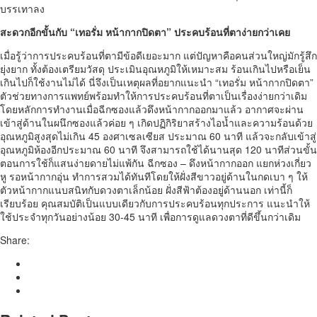
บรรเทาลง
สะดวกอีกขั้นกับ “
เทอรั่ม หน้ากากปิดตา
”
ประคบร้อนที่ตา
ง่ายกว่าเคย
เมื่อรู้ว่าการประคบร้อนที่ตามีข้อดีเยอะมาก แต่ปัญหาคือคนส่วนใหญ่มักรู้สึก
ยุ่งยาก ทั้งต้องเตรียมวัสดุ ประเมินอุณหภูมิให้เหมาะสม ร้อนเกินไปหรือเย็น
เกินไปก็ใช้งานไม่ได้ นี่จึงเป็นเหตุผลที่อยากแนะนำ “เทอรั่ม หน้ากากปิดตา”
ตัวช่วยทางการแพทย์พร้อมทำให้การประคบร้อนที่ตาเป็นเรื่องง่ายกว่าเดิม
โดยหลักการทำงานเมื่อฉีกซองแล้วดึงหน้ากากออกมาแล้ว อากาศจะผ่าน
เข้าสู่ด้านในผนึกซองแล้วค่อย ๆ เกิดปฏิกิริยาสร้างไอน้ำและความร้อนด้วย
อุณหภูมิสูงสุดไม่เกิน 45 องศาเซลเซียส ประมาณ 60 นาที แล้วจะกลับเข้าสู่
อุณหภูมิห้องอีกประมาณ 60 นาที จึงสามารถใช้ได้นานสุด 120 นาทีส่วนขั้น
ตอนการใช้ก็แสนง่ายดายไม่แพ้กัน ฉีกซอง – ดึงหน้ากากออก แยกห่วงเกี่ยว
หู รอหน้ากากอุ่น ทำการสวมได้ทันทีโดยให้ฝั่งสีขาวอยู่ด้านในกดเบา ๆ ให้
ตัวหน้ากากแนบสนิทกับดวงตาเล็กน้อย ฝั่งสีฟ้าต้องอยู่ด้านนอก เท่านี้ก็
เรียบร้อย คุณสมบัติเป็นแบบเดียวกับการประคบร้อนทุกประการ แนะนำให้
ใช้ประจำทุกวันอย่างน้อย 30-45 นาที เพื่อการดูแลดวงตาที่ดีขึ้นกว่าเดิม
Share: